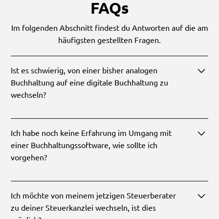
FAQs
Im folgenden Abschnitt findest du Antworten auf die am
häufigsten gestellten Fragen.
Ist es schwierig, von einer bisher analogen
Buchhaltung auf eine digitale Buchhaltung zu
wechseln?
Ich habe noch keine Erfahrung im Umgang mit
Eine Umstellung von einer analogen zu einer
einer Buchhaltungssoftware, wie sollte ich
digitalen Buchhaltung ist jederzeit und problemlos
vorgehen?
möglich. Gemeinsam schauen wir uns deine Prozesse an und
erarbeiten einen optimalen Lösungsansatz, der zielgerichtet
auf die Bedürfnisse deiner Unternehmung eingeht.
Das ist überhaupt kein Problem. Wir haben zahlreiche
Ich möchte von meinem jetzigen Steuerberater
Mandanten, die ohne Erfahrungen mit einer
zu deiner Steuerkanzlei wechseln, ist dies
Buchhaltungssoftware auf uns zugekommen sind.